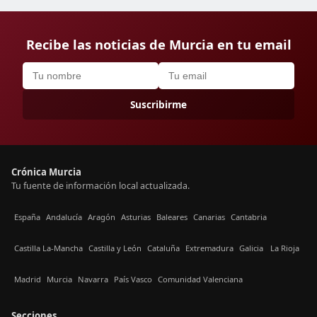
Recibe las noticias de Murcia en tu email
Suscribirme
Crónica Murcia
Tu fuente de información local actualizada.
España
Andalucía
Aragón
Asturias
Baleares
Canarias
Cantabria
Castilla La-Mancha
Castilla y León
Cataluña
Extremadura
Galicia
La Rioja
Madrid
Murcia
Navarra
País Vasco
Comunidad Valenciana
Secciones