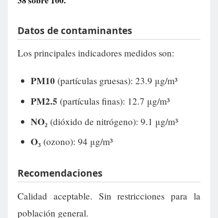
38
sobre 100.
Datos de contaminantes
Los principales indicadores medidos son:
PM10
(partículas gruesas): 23.9 μg/m³
PM2.5
(partículas finas): 12.7 μg/m³
NO₂
(dióxido de nitrógeno): 9.1 μg/m³
O₃
(ozono): 94 μg/m³
Recomendaciones
Calidad aceptable. Sin restricciones para la
población general.