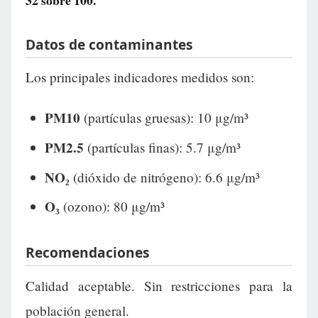
32
sobre 100.
Datos de contaminantes
Los principales indicadores medidos son:
PM10
(partículas gruesas): 10 μg/m³
PM2.5
(partículas finas): 5.7 μg/m³
NO₂
(dióxido de nitrógeno): 6.6 μg/m³
O₃
(ozono): 80 μg/m³
Recomendaciones
Calidad aceptable. Sin restricciones para la
población general.