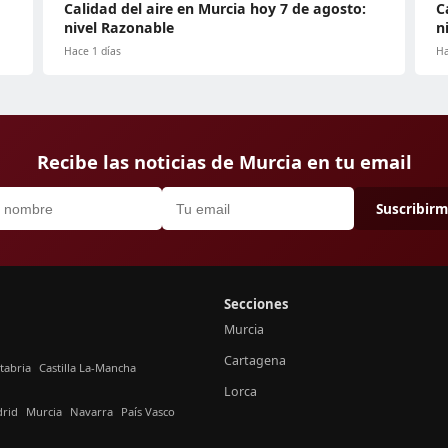
Calidad del aire en Murcia hoy 7 de agosto:
C
nivel Razonable
n
Hace 1 días
Ha
Recibe las noticias de Murcia en tu email
Suscribir
Secciones
Murcia
Cartagena
tabria
Castilla La-Mancha
Lorca
rid
Murcia
Navarra
País Vasco