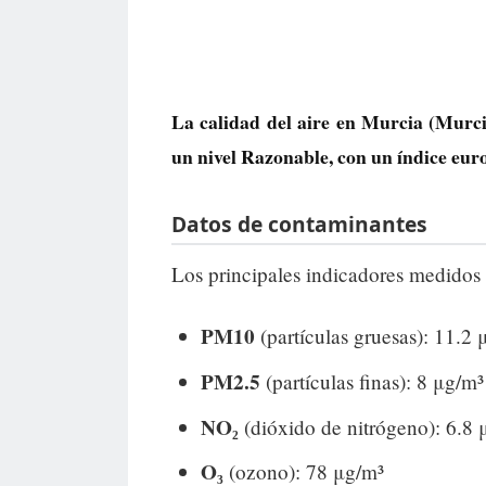
La calidad del aire en
Murcia
(Murcia
un nivel
Razonable
, con un índice eu
Datos de contaminantes
Los principales indicadores medidos 
PM10
(partículas gruesas): 11.2 
PM2.5
(partículas finas): 8 μg/m³
NO₂
(dióxido de nitrógeno): 6.8 
O₃
(ozono): 78 μg/m³