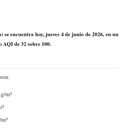
 se encuentra hoy, jueves 4 de junio de 2026, en un
eo AQI de
32
sobre 100.
son:
μg/m³
m³
g/m³