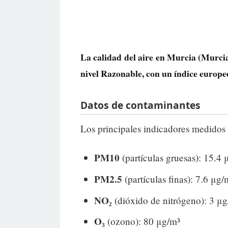
La calidad del aire en
Murcia
(Murcia)
nivel
Razonable
, con un índice europ
Datos de contaminantes
Los principales indicadores medidos 
PM10
(partículas gruesas): 15.4 
PM2.5
(partículas finas): 7.6 μg/
NO₂
(dióxido de nitrógeno): 3 μ
O₃
(ozono): 80 μg/m³