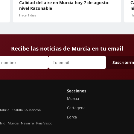
Calidad del aire en Murcia hoy 7 de agosto:
C
nivel Razonable
n
Hace 1 días
Ha
Recibe las noticias de Murcia en tu email
Suscribir
Secciones
Murcia
Cartagena
tabria
Castilla La-Mancha
Lorca
rid
Murcia
Navarra
País Vasco