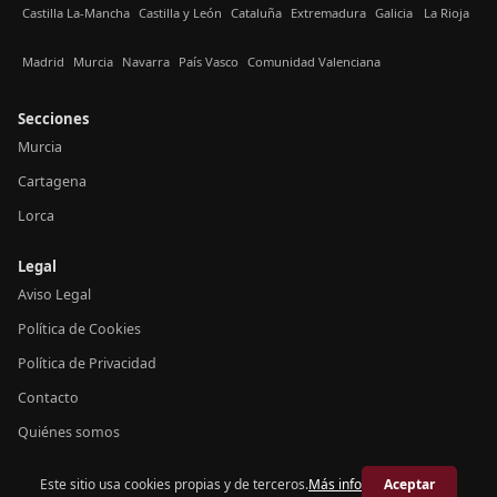
Castilla La-Mancha
Castilla y León
Cataluña
Extremadura
Galicia
La Rioja
Madrid
Murcia
Navarra
País Vasco
Comunidad Valenciana
Secciones
Murcia
Cartagena
Lorca
Legal
Aviso Legal
Política de Cookies
Política de Privacidad
Contacto
Quiénes somos
Este sitio usa cookies propias y de terceros.
Más info
Aceptar
© 2026 Crónica Murcia