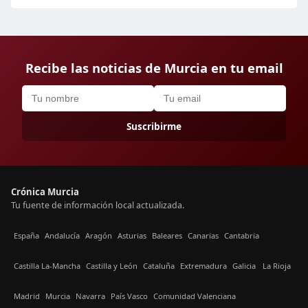
Recibe las noticias de Murcia en tu email
Suscribirme
Crónica Murcia
Tu fuente de información local actualizada.
España
Andalucía
Aragón
Asturias
Baleares
Canarias
Cantabria
Castilla La-Mancha
Castilla y León
Cataluña
Extremadura
Galicia
La Rioja
Madrid
Murcia
Navarra
País Vasco
Comunidad Valenciana