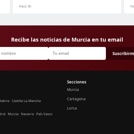
Hace 3h
Ha
Recibe las noticias de Murcia en tu email
Suscribir
Secciones
Murcia
Cartagena
tabria
Castilla La-Mancha
Lorca
rid
Murcia
Navarra
País Vasco