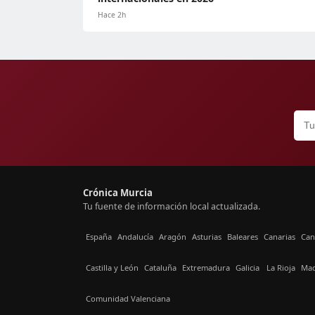
Hace 2h
Crónica Murcia
Tu fuente de información local actualizada.
España
Andalucía
Aragón
Asturias
Baleares
Canarias
Can
Castilla y León
Cataluña
Extremadura
Galicia
La Rioja
Mad
Comunidad Valenciana