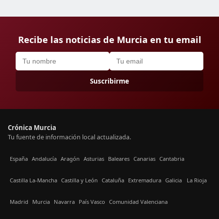
Recibe las noticias de Murcia en tu email
Suscribirme
Crónica Murcia
Tu fuente de información local actualizada.
España
Andalucía
Aragón
Asturias
Baleares
Canarias
Cantabria
Castilla La-Mancha
Castilla y León
Cataluña
Extremadura
Galicia
La Rioja
Madrid
Murcia
Navarra
País Vasco
Comunidad Valenciana