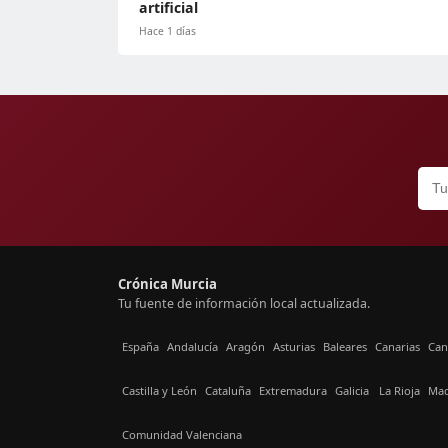
artificial
Hace 1 días
Crónica Murcia
Tu fuente de información local actualizada.
España
Andalucía
Aragón
Asturias
Baleares
Canarias
Can
Castilla y León
Cataluña
Extremadura
Galicia
La Rioja
Mad
Comunidad Valenciana