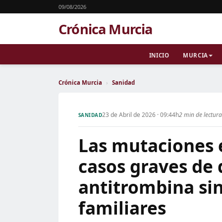
09/08/2026
Crónica Murcia
INICIO
MURCIA
Crónica Murcia
›
Sanidad
23 de Abril de 2026 · 09:44h
2 min de lectur
SANIDAD
Las mutaciones 
casos graves de 
antitrombina si
familiares