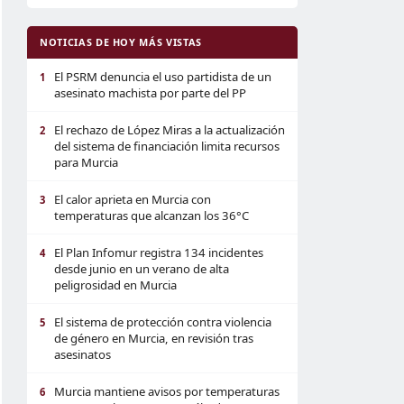
NOTICIAS DE HOY MÁS VISTAS
El PSRM denuncia el uso partidista de un
1
asesinato machista por parte del PP
El rechazo de López Miras a la actualización
2
del sistema de financiación limita recursos
para Murcia
El calor aprieta en Murcia con
3
temperaturas que alcanzan los 36°C
El Plan Infomur registra 134 incidentes
4
desde junio en un verano de alta
peligrosidad en Murcia
El sistema de protección contra violencia
5
de género en Murcia, en revisión tras
asesinatos
Murcia mantiene avisos por temperaturas
6