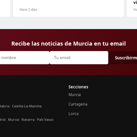
v
Hace 2 días
Ha
Recibe las noticias de Murcia en tu email
Suscribir
Secciones
Murcia
Cartagena
tabria
Castilla La-Mancha
Lorca
rid
Murcia
Navarra
País Vasco