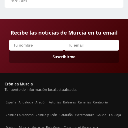
Hace 2 días
Recibe las noticias de Murcia en tu email
Suscribirme
Crónica Murcia
Tu fuente de información local actualizada.
España
Andalucía
Aragón
Asturias
Baleares
Canarias
Cantabria
Castilla La-Mancha
Castilla y León
Cataluña
Extremadura
Galicia
La Rioja
Madrid
Murcia
Navarra
País Vasco
Comunidad Valenciana