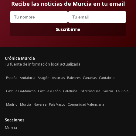
Recibe las noticias de Murcia en tu email
Suscribirme
Crónica Murcia
Tu fuente de información local actualizada.
España
Andalucía
Aragón
Asturias
Baleares
Canarias
Cantabria
Castilla La-Mancha
Castilla y León
Cataluña
Extremadura
Galicia
La Rioja
Madrid
Murcia
Navarra
País Vasco
Comunidad Valenciana
Secciones
Murcia