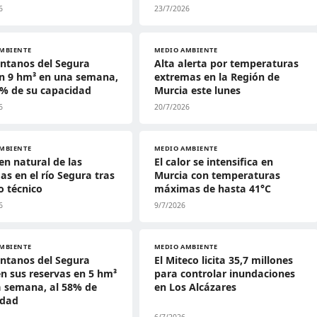
6
23/7/2026
MBIENTE
MEDIO AMBIENTE
ntanos del Segura
Alta alerta por temperaturas
n 9 hm³ en una semana,
extremas en la Región de
4% de su capacidad
Murcia este lunes
6
20/7/2026
MBIENTE
MEDIO AMBIENTE
gen natural de las
El calor se intensifica en
s en el río Segura tras
Murcia con temperaturas
o técnico
máximas de hasta 41°C
6
9/7/2026
MBIENTE
MEDIO AMBIENTE
ntanos del Segura
El Miteco licita 35,7 millones
n sus reservas en 5 hm³
para controlar inundaciones
a semana, al 58% de
en Los Alcázares
idad