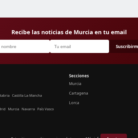
Recibe las noticias de Murcia en tu email
Suscribir
Secciones
Murcia
Cartagena
tabria
Castilla La-Mancha
Lorca
rid
Murcia
Navarra
País Vasco