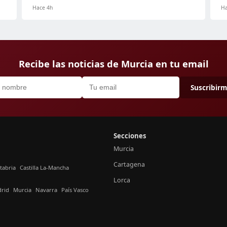
Hace 4h
Ha
Recibe las noticias de Murcia en tu email
Suscribir
Secciones
Murcia
Cartagena
tabria
Castilla La-Mancha
Lorca
rid
Murcia
Navarra
País Vasco