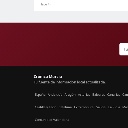
Hace 4h
Crónica Murcia
Tu fuente de información local actualizada.
España
Andalucía
Aragón
Asturias
Baleares
Canarias
Can
Castilla y León
Cataluña
Extremadura
Galicia
La Rioja
Mad
Comunidad Valenciana