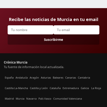
Recibe las noticias de Murcia en tu email
Suscribirme
Crónica Murcia
Tu fuente de información local actualizada.
España
Andalucía
Aragón
Asturias
Baleares
Canarias
Cantabria
Castilla La-Mancha
Castilla y León
Cataluña
Extremadura
Galicia
La Rioja
Madrid
Murcia
Navarra
País Vasco
Comunidad Valenciana