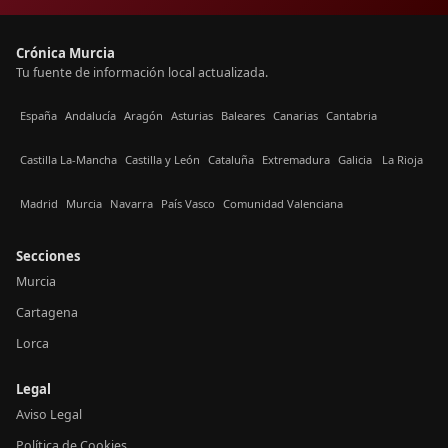
Crónica Murcia
Tu fuente de información local actualizada.
España
Andalucía
Aragón
Asturias
Baleares
Canarias
Cantabria
Castilla La-Mancha
Castilla y León
Cataluña
Extremadura
Galicia
La Rioja
Madrid
Murcia
Navarra
País Vasco
Comunidad Valenciana
Secciones
Murcia
Cartagena
Lorca
Legal
Aviso Legal
Política de Cookies