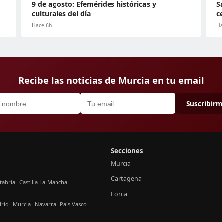
9 de agosto: Efemérides históricas y
S
culturales del día
c
Hace 6h
Ha
Recibe las noticias de Murcia en tu email
Suscribir
Secciones
Murcia
Cartagena
tabria
Castilla La-Mancha
Lorca
rid
Murcia
Navarra
País Vasco