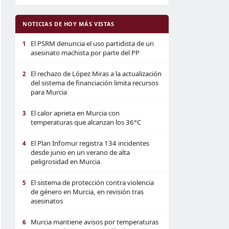
NOTICIAS DE HOY MÁS VISTAS
El PSRM denuncia el uso partidista de un
1
asesinato machista por parte del PP
El rechazo de López Miras a la actualización
2
del sistema de financiación limita recursos
para Murcia
El calor aprieta en Murcia con
3
temperaturas que alcanzan los 36°C
El Plan Infomur registra 134 incidentes
4
desde junio en un verano de alta
peligrosidad en Murcia
El sistema de protección contra violencia
5
de género en Murcia, en revisión tras
asesinatos
Murcia mantiene avisos por temperaturas
6