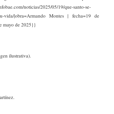
fobae.com/noticias/2025/05/19/que-santo-se-
ue-su-vida/|obra=Armando Montes | fecha=19 de
de mayo de 2025}}
en ilustrativa).
rtínez.