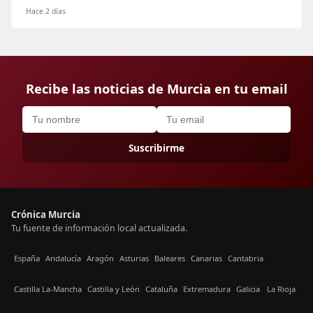
Hace 2 días
Recibe las noticias de Murcia en tu email
Suscribirme
Crónica Murcia
Tu fuente de información local actualizada.
España
Andalucía
Aragón
Asturias
Baleares
Canarias
Cantabria
Castilla La-Mancha
Castilla y León
Cataluña
Extremadura
Galicia
La Rioja