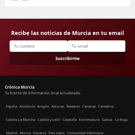
Recibe las noticias de Murcia en tu email
Suscribirme
Crónica Murcia
Tu fuente de información local actualizada.
España
Andalucía
Aragón
Asturias
Baleares
Canarias
Cantabria
Castilla La-Mancha
Castilla y León
Cataluña
Extremadura
Galicia
La Rioja
Madrid
Murcia
Navarra
País Vasco
Comunidad Valenciana