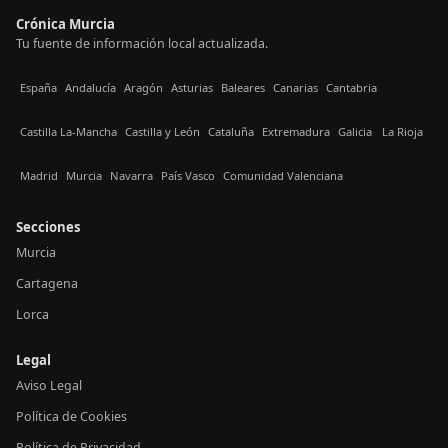
Crónica Murcia
Tu fuente de información local actualizada.
España
Andalucía
Aragón
Asturias
Baleares
Canarias
Cantabria
Castilla La-Mancha
Castilla y León
Cataluña
Extremadura
Galicia
La Rioja
Madrid
Murcia
Navarra
País Vasco
Comunidad Valenciana
Secciones
Murcia
Cartagena
Lorca
Legal
Aviso Legal
Política de Cookies
Política de Privacidad