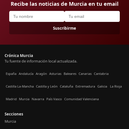
Recibe las noticias de Murcia en tu email
Suscribirme
Crónica Murcia
Tu fuente de información local actualizada.
España
Andalucía
Aragón
Asturias
Baleares
Canarias
Cantabria
Castilla La-Mancha
Castilla y León
Cataluña
Extremadura
Galicia
La Rioja
Madrid
Murcia
Navarra
País Vasco
Comunidad Valenciana
Secciones
Murcia