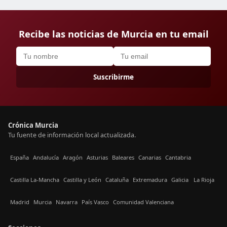
Recibe las noticias de Murcia en tu email
Suscribirme
Crónica Murcia
Tu fuente de información local actualizada.
España
Andalucía
Aragón
Asturias
Baleares
Canarias
Cantabria
Castilla La-Mancha
Castilla y León
Cataluña
Extremadura
Galicia
La Rioja
Madrid
Murcia
Navarra
País Vasco
Comunidad Valenciana